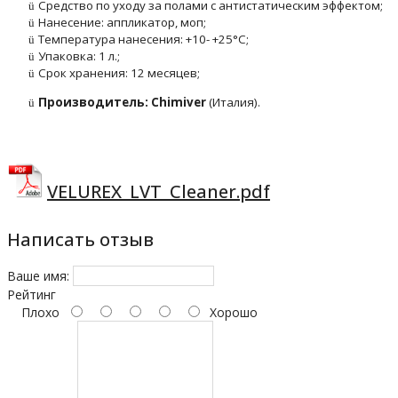
Средство по уходу за полами с антистатическим эффектом;
ü
Нанесение: аппликатор, моп;
ü
Температура нанесения: +10- +25
°
С;
ü
Упаковка: 1 л.;
ü
Срок хранения: 12 месяцев;
ü
Производитель:
Chimiver
(
Италия).
ü
VELUREX_LVT_Cleaner.pdf
Написать отзыв
Ваше имя:
Рейтинг
Плохо
Хорошо