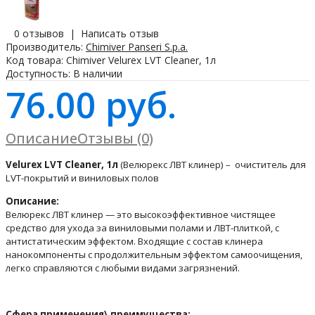
0 отзывов
|
Написать отзыв
Производитель:
Chimiver Panseri S.p.a.
Код товара:
Chimiver Velurex LVT Cleaner, 1л
Доступность:
В наличии
76.00 руб.
Описание
Отзывы (0)
Velurex LVT Cleaner, 1л
(
Велюрекс
ЛВТ клинер
) –
очиститель для
LVT
-покрыт
ий
и виниловых полов
Описание:
Велюрекс ЛВТ клинер — это высокоэффективное чистящее
средство для ухода за виниловыми полами и ЛВТ-плиткой, с
антистатическим эффектом. Входящие с состав клинера
нанокомпоненты с продолжительным эффектом самоочищения,
легко справляются с любыми видами загрязнений.
Сфера применения\ преимущества: