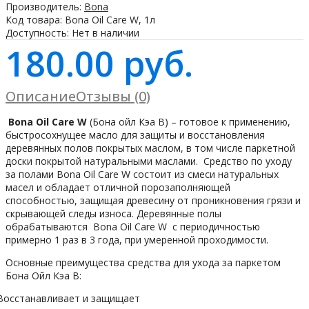
Производитель:
Bona
Код товара:
Bona Oil Care W, 1л
Доступность:
Нет в наличии
180.00 руб.
Описание
Отзывы (0)
Bona
Oil
Care
W
(Бона ойл Кэа В) – готовое к применению,
быстросохнущее масло для защиты и восстановления
деревянных полов покрытых маслом, в том числе паркетной
доски покрытой натуральными маслами. Средство по уходу
за полами Bona
Oil
Care
W
состоит из смеси натуральных
масел и обладает отличной порозаполняющей
способностью, защищая древесину от проникновения грязи и
скрывающей следы износа. Деревянные полы
обрабатываются Bona
Oil
Care
W
с периодичностью
примерно 1 раз в 3 года, при умеренной проходимости.
Основные преимущества средства для ухода за паркетом
Бона Ойл Кэа В:
Восстанавливает и защищает