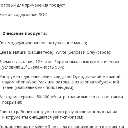
Готовый для применения продукт
Низкое содержание ЛОС
О
писание продукта:
Тип:
модифицированное натуральное масло
;
Цвета: Natural (бесцветное), White (белое) и Grey (серое);
Время высыхания: 12 часов. *при нормальных климатических
условиях 20°C /влажность 50%;
Инструмент для нанесения:
средство Однодисковой машиной с
падом «BonaWoolPad» или ветошью из хлопчатобумажной
ткани («вафельными» полотенцами)
;
Расход материала: 50-100 м²/литр в зависимости от состояния
покрытия;
Очистка рабочих инструментов: сразу после использования
инструменты очищаются уайт-спиритом;
Срок хранения
: не менее 3 лет с даты производства в закрытой