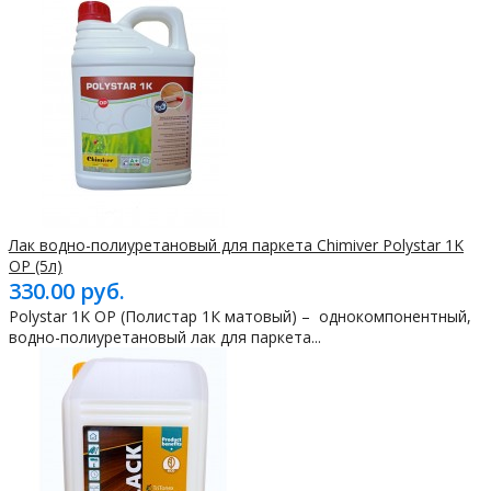
Лак водно-полиуретановый для паркета Chimiver Polystar 1K
OP (5л)
330.00 руб.
Polystar 1K OP (Полистар 1К матовый) – однокомпонентный,
водно-полиуретановый лак для паркета...