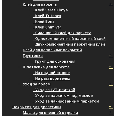
+
-
Клей для паркета
Клей Saras Kimya
Клей Tritonex
Клей Bona
Клей Chimiver
Силановый клей для паркета
Однокомпонентный паркетный клей
Двухкомпонентный паркетный клей
Клей для напольных покрытий
+
-
Грунтовка
Грунт для основания
+
-
Шпатлёвка для паркета
На водной основе
На растворителях
+
-
Уход за полом
Уход за LVT-плиткой
Уход за паркетом под маслом
Уход за лакированным паркетом
+
-
Покрытия для древесины
+
-
Масла для внешней отделки