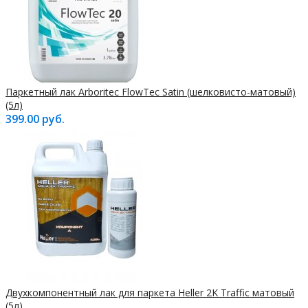
Паркетный лак Arboritec FlowTec Satin (шелковисто-матовый)
(5л)
399.00 руб.
Двухкомпонентный лак для паркета Heller 2K Traffic матовый
(5л)