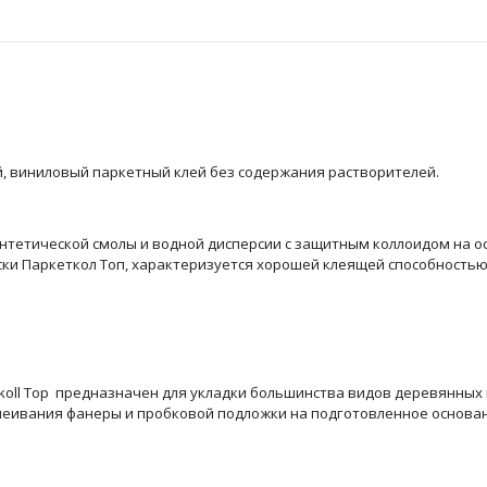
 виниловый паркетный клей без содержания растворителей.
нтетической смолы и водной дисперсии с защитным коллоидом на осн
ски Паркеткол Топ, характеризуется хорошей клеящей способностью
koll
T
op
предназначен для укладки большинства видов деревянных 
леивания
фанеры и пробковой подложки на подготовленное основа