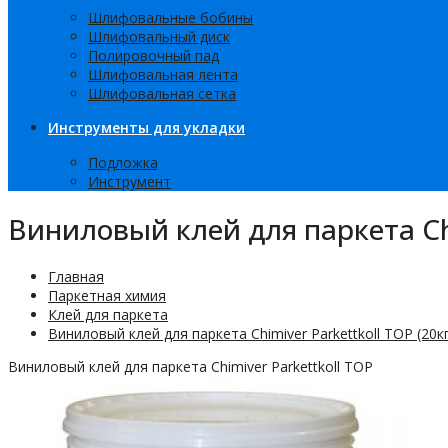
Шлифовальные бобины
Шлифовальный диск
Полировочный пад
Шлифовальная лента
Шлифовальная сетка
Инструменты для укладки
Подложка
Инструмент
Виниловый клей для паркета Chi
Главная
Паркетная химия
Клей для паркета
Виниловый клей для паркета Chimiver Parkettkoll TOP (20кг
Виниловый клей для паркета Chimiver Parkettkoll TOP