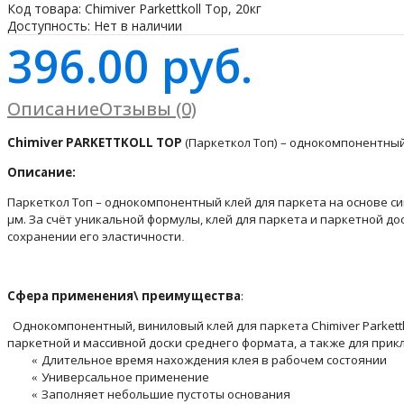
Код товара:
Chimiver Parkettkoll Top, 20кг
Доступность:
Нет в наличии
396.00 руб.
Описание
Отзывы (0)
Chimiver PARKETTKOLL TOP
(
Паркеткол Топ) –
однокомпонентный,
Описание:
Паркеткол Топ –
однокомпонентный клей для паркета на основе си
μм.
За счёт уникальной формулы, клей для паркета и паркетной до
сохранении его эластичности
.
Сфера
применения
\ преимущества
:
Однокомпонентный, виниловый клей для паркета
Chimiver
P
arkett
паркетной и массивной доски среднего формата, а также для пр
ик
Длительное время нахождения клея в рабочем состоянии
«
Универсальное применение
«
Заполняет небольшие пустоты основания
«