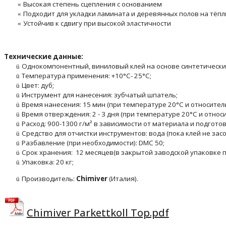
Высокая степень сцепления с основанием
«
Подходит для укладки ламината и деревянных полов нa тёп
«
Устойчив к сдвигу при высокой эластичности
«
Технические данные
:
Однокомпонентный, виниловый клей на основе синтетический
ü
Температура применения: +10
°
С- 25
°
С;
ü
Цвет: дуб;
ü
Инструмент для нанесения: зубчатый шпатель;
ü
Время нанесения: 15 мин (при температуре 20°C и относител
ü
Время отверждения: 2 - 3 дня (при температуре 20°C и относ
ü
Расход: 900-1300 г/м² в зависимости от материала и подгото
ü
Средство для отчистки инструментов: вода (пока клей не засо
ü
Разбавление (при необходимости): DMC 50;
ü
Срок хранения: 12 месяцев(в закрытой заводской упаковке п
ü
Упаковка: 20 кг;
ü
Производитель:
Chimiver
(
Италия).
ü
Chimiver Parkettkoll Top.pdf