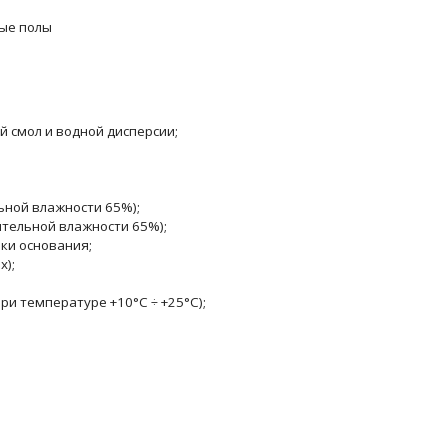
лые пoлы
 смол и водной дисперсии;
ьной влажности 65%);
ительной влажности 65%);
вки основания;
х);
ри температуре +10°C ÷ +25°C);