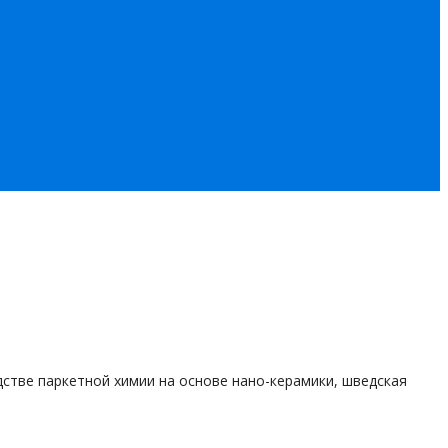
стве паркетной химии на основе нан
о
-керамики, шведская