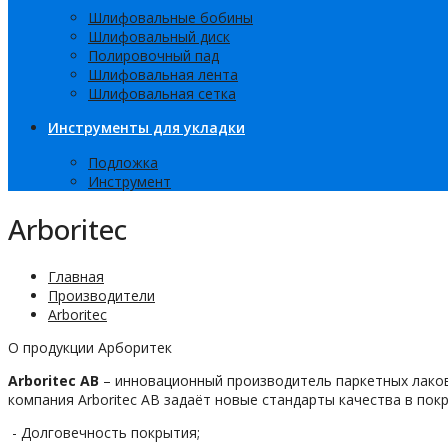
Шлифовальные бобины
Шлифовальный диск
Полировочный пад
Шлифовальная лента
Шлифовальная сетка
Инструменты для укладки
Подложка
Инструмент
Arboritec
Главная
Производители
Arboritec
О продукции Арборитек
Arboritec
AB
– инновационный производитель паркетных лаков
компания
Arboritec
АВ задаёт новые стандарты качества в пок
-
Д
олговечность покрытия;